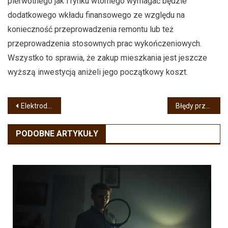
pierwotnego jak i rynku wtórnego wymagać będzie
dodatkowego wkładu finansowego ze względu na
konieczność przeprowadzenia remontu lub też
przeprowadzenia stosownych prac wykończeniowych.
Wszystko to sprawia, że zakup mieszkania jest jeszcze
wyższą inwestycją aniżeli jego początkowy koszt.
Nawigacja
Elektrodrążenie drutowe – czym jest i na czym polega?
Błędy przy montowaniu fotowoltaiki na gruncie
wpisu
PODOBNE ARTYKUŁY