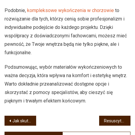
Podobnie,
kompleksowe wykończenia w chorzowie
to
rozwiązanie dla tych, którzy cenią sobie profesjonalizm i
indywidualne podejście do każdego projektu. Dzięki
współpracy z doświadczonymi fachowcami, możesz mieć
pewność, że Twoje wnętrza będą nie tylko piękne, ale i
funkcjonalne.
Podsumowując, wybór materiałów wykończeniowych to
ważna decyzja, która wpływa na komfort i estetykę wnętrz.
Warto dokładnie przeanalizować dostępne opcje i
skorzystać z pomocy specjalistów, aby cieszyć się
pięknym i trwałym efektem końcowym.
Nawigacja
Jak skutecznie ukryć drobne uszkodzenia i otwory w meblach?
Resuscytacja krążeniowo-oddechowa – krok po kroku
wpisu