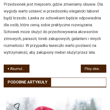
Przedsionek jest miejscem, gdzie zmieniamy obuwie. Dla
wygody warto ustawić w przedsionku elegancki taboret
bądź krzesło. Ławka ze schowkiem będzie odpowiednia
dla osób, które cenią sobie praktyczne rozwiązania.
Schowek może służyć do przechowywania akcesoriów
zimowych, parasoli, toreb zakupowych, galanterii i innych
rozmaitości. W przypadku ławeczki warto postawić na
wytrzymałość, aby zakupiony mebel służył przez lata.
Nawigacja
Akumulatorowa, spalinowa czy elektryczna – jaką kosiarkę kupić?
Plisy okienne – czym się charakteryzują, jak je zakładać?
wpisu
PODOBNE ARTYKUŁY