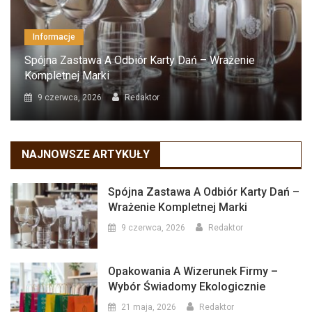
Informacje
Spójna Zastawa A Odbiór Karty Dań – Wrażenie
Kompletnej Marki
9 czerwca, 2026
Redaktor
NAJNOWSZE ARTYKUŁY
Spójna Zastawa A Odbiór Karty Dań –
Wrażenie Kompletnej Marki
9 czerwca, 2026
Redaktor
Opakowania A Wizerunek Firmy –
Wybór Świadomy Ekologicznie
21 maja, 2026
Redaktor