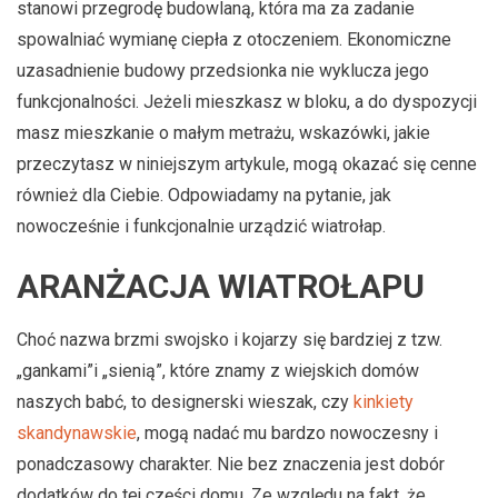
stanowi przegrodę budowlaną, która ma za zadanie
spowalniać wymianę ciepła z otoczeniem. Ekonomiczne
uzasadnienie budowy przedsionka nie wyklucza jego
funkcjonalności. Jeżeli mieszkasz w bloku, a do dyspozycji
masz mieszkanie o małym metrażu, wskazówki, jakie
przeczytasz w niniejszym artykule, mogą okazać się cenne
również dla Ciebie. Odpowiadamy na pytanie, jak
nowocześnie i funkcjonalnie urządzić wiatrołap.
ARANŻACJA WIATROŁAPU
Choć nazwa brzmi swojsko i kojarzy się bardziej z tzw.
„gankami”i „sienią”, które znamy z wiejskich domów
naszych babć, to designerski wieszak, czy
kinkiety
skandynawskie
, mogą nadać mu bardzo nowoczesny i
ponadczasowy charakter. Nie bez znaczenia jest dobór
dodatków do tej części domu. Ze względu na fakt, że