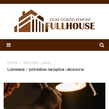
Skip
to
content
Menu
Home
Warsztat i garaż
Lutowanie – potrzebne narzędzia i akcesoria