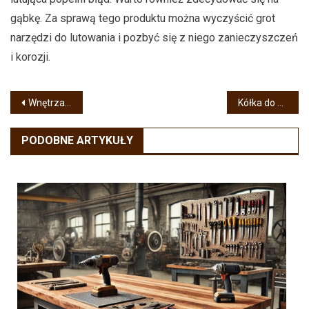
gąbkę. Za sprawą tego produktu można wyczyścić grot
narzędzi do lutowania i pozbyć się z niego zanieczyszczeń
i korozji.
Nawigacja
Wnętrza odnowione lakierem
Kółka do mebli – jakie wybrać?
wpisu
PODOBNE ARTYKUŁY