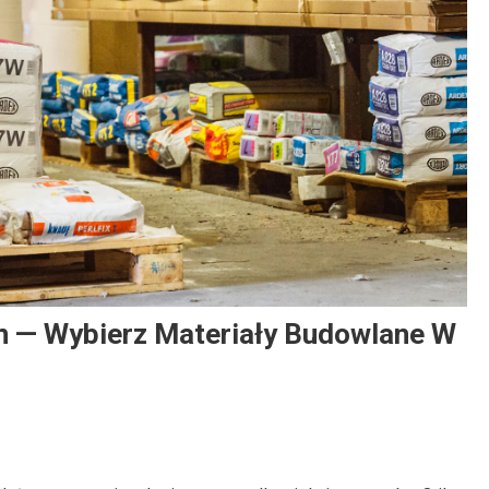
Informacje
owe:
Spójna Zastawa A Odbiór Karty Dań –
Wrażenie Kompletnej Marki
9 czerwca, 2026
Redaktor
n — Wybierz Materiały Budowlane W