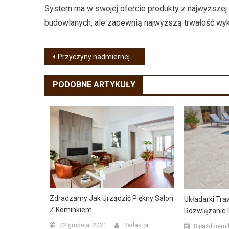
System ma w swojej ofercie produkty z najwyższej p
budowlanych, ale zapewnią najwyższą trwałość wyk
Nawigacja
Przyczyny nadmiernej wilgoci w pomieszczeniach
wpisu
PODOBNE ARTYKUŁY
Zdradzamy Jak Urządzić Piękny Salon
Układarki Tra
Z Kominkiem
Rozwiązanie 
22 grudnia, 2021
Redaktor
8 październi