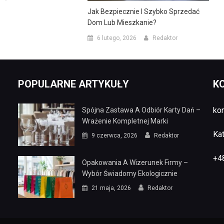
Jak Bezpiecznie I Szybko Sprzedać
Dom Lub Mieszkanie?
6 lutego, 2026
Redaktor
POPULARNE ARTYKUŁY
K
ko
Spójna Zastawa A Odbiór Karty Dań –
Wrażenie Kompletnej Marki
Ka
9 czerwca, 2026
Redaktor
+4
Opakowania A Wizerunek Firmy –
Wybór Świadomy Ekologicznie
21 maja, 2026
Redaktor