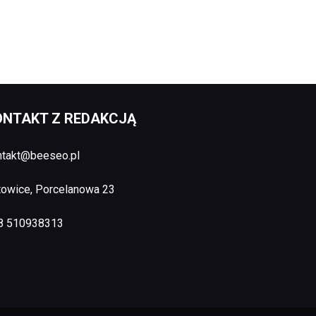
ONTAKT Z REDAKCJĄ
ntakt@beeseo.pl
towice, Porcelanowa 23
8 510938313