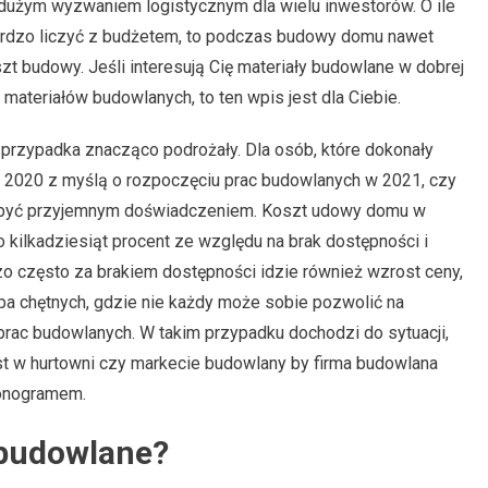
dużym wyzwaniem logistycznym dla wielu inwestorów. O ile
ardzo liczyć z budżetem, to podczas budowy domu nawet
zt budowy. Jeśli interesują Cię materiały budowlane w dobrej
materiałów budowlanych, to ten wpis jest dla Ciebie.
przypadka znacząco podrożały. Dla osób, które dokonały
y 2020 z myślą o rozpoczęciu prac budowlanych w 2021, czy
e być przyjemnym doświadczeniem. Koszt udowy domu w
kilkadziesiąt procent ze względu na brak dostępności i
o często za brakiem dostępności idzie również wzrost ceny,
pa chętnych, gdzie nie każdy może sobie pozwolić na
rac budowlanych. W takim przypadku dochodzi do sytuacji,
est w hurtowni czy markecie budowlany by firma budowlana
monogramem.
 budowlane?