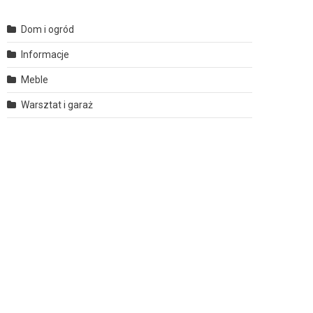
Dom i ogród
Informacje
Meble
Warsztat i garaż