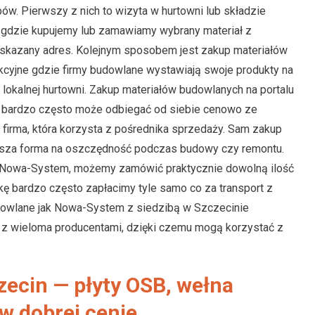
w. Pierwszy z nich to wizyta w hurtowni lub składzie
gdzie kupujemy lub zamawiamy wybrany materiał z
wskazany adres. Kolejnym sposobem jest zakup materiałów
kcyjne gdzie firmy budowlane wystawiają swoje produkty na
ą lokalnej hurtowni. Zakup materiałów budowlanych na portalu
y, bardzo często może odbiegać od siebie cenowo ze
 firma, która korzysta z pośrednika sprzedaży. Sam zakup
ejsza forma na oszczędność podczas budowy czy remontu.
ak Nowa-System, możemy zamówić praktycznie dowolną ilość
łkę bardzo często zapłacimy tyle samo co za transport z
dowlane jak Nowa-System z siedzibą w Szczecinie
 z wieloma producentami, dzięki czemu mogą korzystać z
ecin — płyty OSB, wełna
 w dobrej cenie