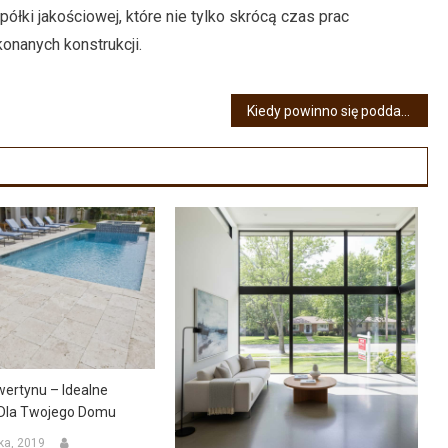
ółki jakościowej, które nie tylko skrócą czas prac
onanych konstrukcji.
Kiedy powinno się poddać podłogę lub procesowi cyklinowania
wertynu – Idealne
Dla Twojego Domu
ka, 2019