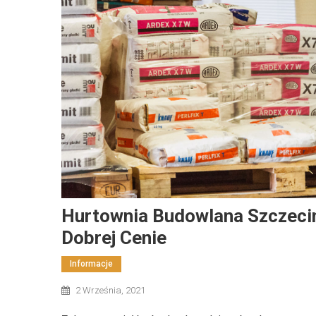
Dom I Ogród
Jak Wybrać Materiały Wykończeni
Praktyczny Przewodnik
17 lutego, 2026
Redaktor
Hurtownia Budowlana Szczeci
Dobrej Cenie
Informacje
2 Września, 2021