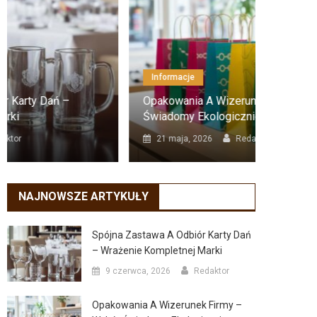
Informacje
Infor
Opakowania A Wizerunek Firmy – Wybór
Resus
Świadomy Ekologicznie
Krok 
21 maja, 2026
Redaktor
18 l
NAJNOWSZE ARTYKUŁY
Spójna Zastawa A Odbiór Karty Dań
– Wrażenie Kompletnej Marki
9 czerwca, 2026
Redaktor
Opakowania A Wizerunek Firmy –