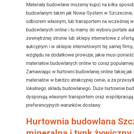
Materiały budowlane możemy kupić na kilka sposobó
budowlanym takim jak Nowa-System w Szczecinie, 
odbiorem własnym, lub transportem na wcześniej 
budowlanych online i tu mamy do wyboru portale au
zewnętrznej stronie lub sklepy internetowe z ofert
aukcyjnym i w sklepie internetowym tej samej firm
względu na dodatkowe prowizje, jakie musi ponieść
materiałów budowlanych online to coraz popularni
Zamawiając w hurtowni budowlanej online takiej j
materiałów w bardzo atrakcyjnej cenie, a za przesy
lokalnego składu budowlanego. Duże hurtownie bu
dysponują własnym transportem oraz współpracują
preferencyjnych warunków dostawy.
Hurtownia budowlana Szcz
mineralna i tynk żywiczny