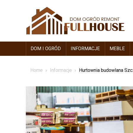
Skip
to
content
DOM I OGRÓD
INFORMACJE
MEBLE
Home
Informacje
Hurtownia budowlana Szcz