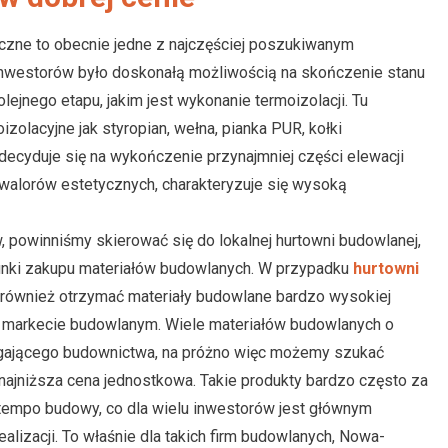
wiczne to obecnie jedne z najczęściej poszukiwanym
 inwestorów było doskonałą możliwością na skończenie stanu
ejnego etapu, jakim jest wykonanie termoizolacji. Tu
zolacyjne jak styropian, wełna, pianka PUR, kołki
 decyduje się na wykończenie przynajmniej części elewacji
walorów estetycznych, charakteryzuje się wysoką
w, powinniśmy skierować się do lokalnej hurtowni budowlanej,
unki zakupu materiałów budowlanych. W przypadku
hurtowni
ównież otrzymać materiały budowlane bardzo wysokiej
zy markecie budowlanym. Wiele materiałów budowlanych o
gającego budownictwa, na próżno więc możemy szukać
 najniższa cena jednostkowa. Takie produkty bardzo często za
tempo budowy, co dla wielu inwestorów jest głównym
lizacji. To właśnie dla takich firm budowlanych, Nowa-