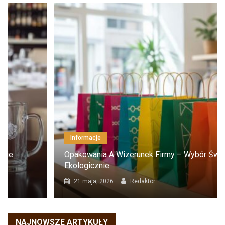
Informacje
Opakowania A Wizerunek Firmy – Wybór Świadomy
Ekologicznie
21 maja, 2026
Redaktor
NAJNOWSZE ARTYKUŁY