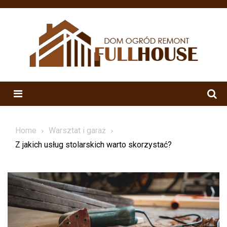
Skip
to
content
Menu
Home
Warsztat i garaż
Z jakich usług stolarskich warto skorzystać?