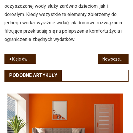
oczyszczonej wody służy zarówno dzieciom, jak i
dorosłym. Kiedy wszystkie te elementy zbierzemy do
jednego worka, wyraźnie widać, jak domowe rozwiązania
filtrujące przekładają się na polepszenie komfortu życia i
ograniczenie zbędnych wydatków.
Nawigacja
Kleje dwuskładnikowe – nowoczesna alternatywa dla tradycyjnych metod montażu
Nowoczesne Oblicze Kuchni: Trendy i Inspiracje
wpisu
PODOBNE ARTYKUŁY