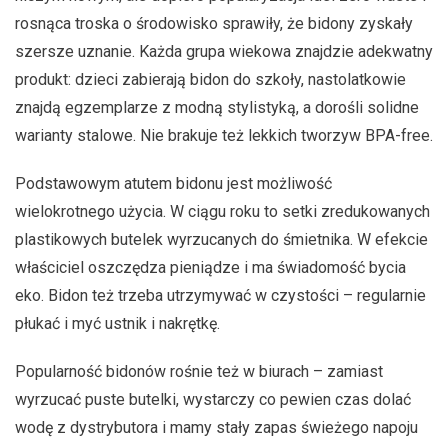
rosnąca troska o środowisko sprawiły, że bidony zyskały
szersze uznanie. Każda grupa wiekowa znajdzie adekwatny
produkt: dzieci zabierają bidon do szkoły, nastolatkowie
znajdą egzemplarze z modną stylistyką, a dorośli solidne
warianty stalowe. Nie brakuje też lekkich tworzyw BPA-free.
Podstawowym atutem bidonu jest możliwość
wielokrotnego użycia. W ciągu roku to setki zredukowanych
plastikowych butelek wyrzucanych do śmietnika. W efekcie
właściciel oszczędza pieniądze i ma świadomość bycia
eko. Bidon też trzeba utrzymywać w czystości – regularnie
płukać i myć ustnik i nakrętkę.
Popularność bidonów rośnie też w biurach – zamiast
wyrzucać puste butelki, wystarczy co pewien czas dolać
wodę z dystrybutora i mamy stały zapas świeżego napoju