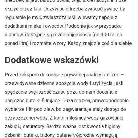
nierdzewna jest bardzo trwała, więc takie naczynie może
służyć przez lata. Oczywiście trzeba zwracać uwagę, by
regularnie je myć, zwłaszcza jeśli wlewamy napoje z
dodatkami mleka i owoców. Podobnie jak w przypadku
bidonów, dostępne są różne pojemności (od 300 ml do
ponad litra) i rozmaite wzory. Każdy znajdzie coś dla siebie.
Dodatkowe wskazówki
Przed zakupem dokonajcie prywatnej analizy potrzeb –
przewidywane dzienne spożycie wody i styl życia. jeśli
spędzacie większość czasu poza domem docenicie
poręczne butelki filtrujące. Duża rodzina, prawdopodobnie
wybierze filtr pod zlew, bo zagwarantuje stały dostęp do
oczyszczonej wody. Z kolei miłośnicy wody gazowanej
zakupią saturatory. Bardzo ważna jest kwestia higieny:
dzbanki, butelki, bidony, baterie trójdrożne wymagają