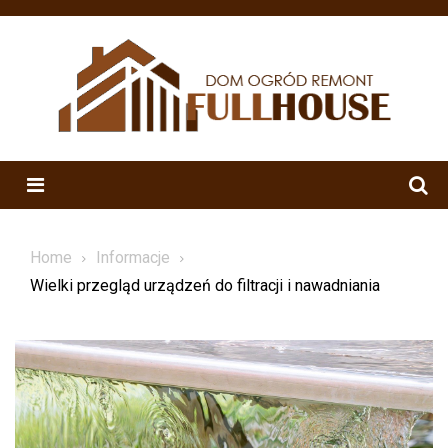
Skip
to
content
Menu
Home
Informacje
Wielki przegląd urządzeń do filtracji i nawadniania