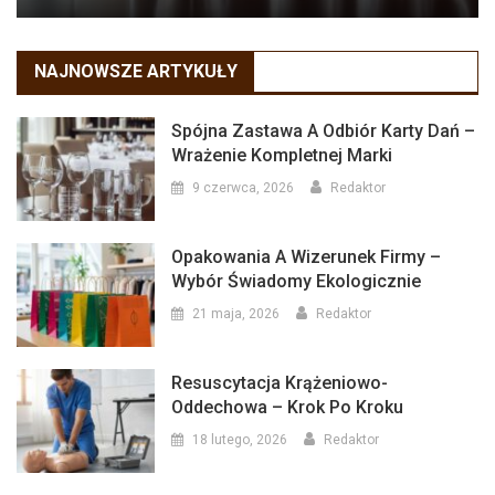
NAJNOWSZE ARTYKUŁY
Spójna Zastawa A Odbiór Karty Dań –
Wrażenie Kompletnej Marki
9 czerwca, 2026
Redaktor
Opakowania A Wizerunek Firmy –
Wybór Świadomy Ekologicznie
21 maja, 2026
Redaktor
Resuscytacja Krążeniowo-
Oddechowa – Krok Po Kroku
18 lutego, 2026
Redaktor