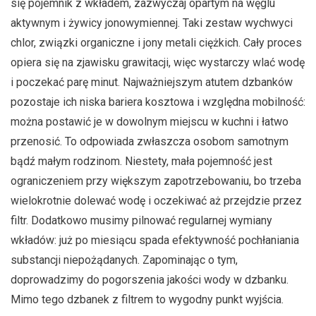
się pojemnik z wkładem, zazwyczaj opartym na węglu
aktywnym i żywicy jonowymiennej. Taki zestaw wychwyci
chlor, związki organiczne i jony metali ciężkich. Cały proces
opiera się na zjawisku grawitacji, więc wystarczy wlać wodę
i poczekać parę minut. Najważniejszym atutem dzbanków
pozostaje ich niska bariera kosztowa i względna mobilność:
można postawić je w dowolnym miejscu w kuchni i łatwo
przenosić. To odpowiada zwłaszcza osobom samotnym
bądź małym rodzinom. Niestety, mała pojemność jest
ograniczeniem przy większym zapotrzebowaniu, bo trzeba
wielokrotnie dolewać wodę i oczekiwać aż przejdzie przez
filtr. Dodatkowo musimy pilnować regularnej wymiany
wkładów: już po miesiącu spada efektywność pochłaniania
substancji niepożądanych. Zapominając o tym,
doprowadzimy do pogorszenia jakości wody w dzbanku.
Mimo tego dzbanek z filtrem to wygodny punkt wyjścia.