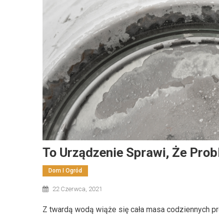
Dom I Ogród
Jak Wybrać Materiały Wykończeni
Praktyczny Przewodnik
17 lutego, 2026
Redaktor
To Urządzenie Sprawi, Że Pro
Dom I Ogród
22 Czerwca, 2021
Z twardą wodą wiąże się cała masa codziennych pro