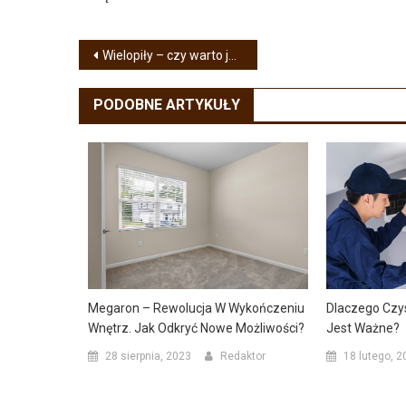
Nawigacja
Wielopiły – czy warto ją zakupić do zakładu?
wpisu
PODOBNE ARTYKUŁY
Dlaczego Czys
Megaron – Rewolucja W Wykończeniu
Jest Ważne?
Wnętrz. Jak Odkryć Nowe Możliwości?
18 lutego, 2
28 sierpnia, 2023
Redaktor