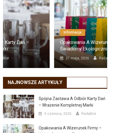
Informacje
Infor
Opakowania A Wizerunek Firmy – Wybór
Resus
Świadomy Ekologicznie
Krok 
21 maja, 2026
Redaktor
18 l
NAJNOWSZE ARTYKUŁY
Spójna Zastawa A Odbiór Karty Dań
– Wrażenie Kompletnej Marki
9 czerwca, 2026
Redaktor
Opakowania A Wizerunek Firmy –