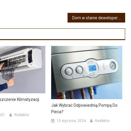
Dom w stanie deweloperskim – czy warto go kupić?
zczenie Klimatyzacji
Jak Wybrać Odpowiednią Pompę Do
Pieca?
021
Redaktor
13 stycznia, 2024
Redaktor