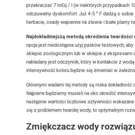
przekraczać 7 mEq / l (w niektórych przypadkach 1
odczuwalny dyskomfort. Już 4-5 ° F dadzą o sobie 
herbacie, osady wapienne na zlewie i białe plamy na
Najdokładniejszą metodą określenia twardości
opcja jest niedostępna użyj pasków testowych, a
sklepie zoologicznym lub w sklepie z ekspresami
nakładany jest odczynnik, który w kontakcie z wodą
intensywność koloru będzie się zmieniać w zależno
Głównymi wadami tej metody są niska dokładność ora
Najpierw będziemy musieli na oko określić intensyw
następnie wartości liczbowe sztywności wskazane n
się z problemem twardej wody, to optymalnym roz
Zmiękczacz wody rozwiąz