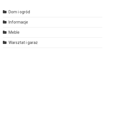
Dom i ogród
Informacje
Meble
Warsztat i garaż