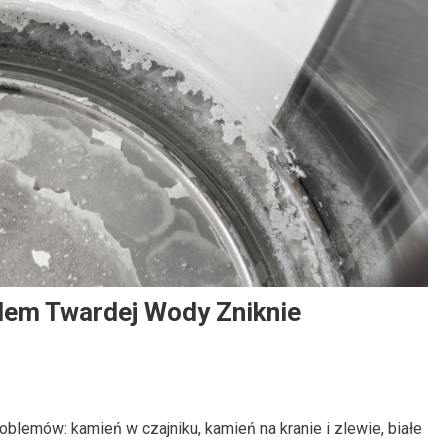
Informacje
owe:
Spójna Zastawa A Odbiór Karty Dań –
Wrażenie Kompletnej Marki
9 czerwca, 2026
Redaktor
blem Twardej Wody Zniknie
blemów: kamień w czajniku, kamień na kranie i zlewie, białe