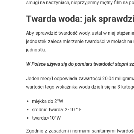
smugi na naczyniach, nieprzyjemny mętny film na po
Twarda woda: jak sprawdz
Aby sprawdzić twardość wody, ustal w niej stężen
jednostek zaleca mierzenie twardości w molach na 
jednostki.
W Polsce używa się do pomiaru twardości stopni szt
Jeden meq/l odpowiada zawartości 20,04 miligrama
wartości tego wskaźnika woda dzieli się na 3 katego
miękka do 2°W
średnio twarda: 2-10 ° F
twarda:>10°W
Zgodnie z zasadami i normami sanitarnymi twardoś