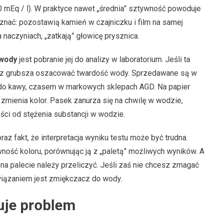
0 mEq / l). W praktyce nawet „średnia” sztywność powoduje
znać: pozostawią kamień w czajniczku i film na samej
 naczyniach, „zatkają” głowicę prysznica.
 wody
jest pobranie jej do analizy w laboratorium. Jeśli ta
by z grubsza oszacować twardość wody. Sprzedawane są w
 do kawy, czasem w markowych sklepach AGD. Na papier
 zmienia kolor. Pasek zanurza się na chwilę w wodzie,
ści od stężenia substancji w wodzie.
z fakt, że interpretacja wyniku testu może być trudna.
ność koloru, porównując ją z „paletą” możliwych wyników. A
a palecie należy przeliczyć. Jeśli zaś nie chcesz zmagać
wiązaniem jest zmiękczacz do wody.
uje problem