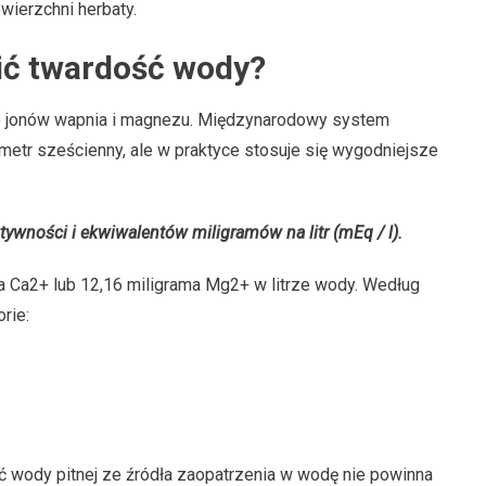
wierzchni herbaty.
ić twardość wody?
ie jonów wapnia i magnezu. Międzynarodowy system
metr sześcienny, ale w praktyce stosuje się wygodniejsze
ywności i ekwiwalentów miligramów na litr (mEq / l).
 Ca2+ lub 12,16 miligrama Mg2+ w litrze wody. Według
rie:
ć wody pitnej ze źródła zaopatrzenia w wodę nie powinna