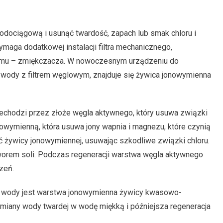
odociągową i usunąć twardość, zapach lub smak chloru i
aga dodatkowej instalacji filtra mechanicznego,
temu – zmiękczacza. W nowoczesnym urządzeniu do
ody z filtrem węglowym, znajduje się żywica jonowymienna
zechodzi przez złoże węgla aktywnego, który usuwa związki
owymienną, która usuwa jony wapnia i magnezu, które czynią
ć żywicy jonowymiennej, usuwając szkodliwe związki chloru.
orem soli. Podczas regeneracji warstwa węgla aktywnego
zeń.
 wody jest warstwa jonowymienna żywicy kwasowo-
emiany wody twardej w wodę miękką i późniejsza regeneracja