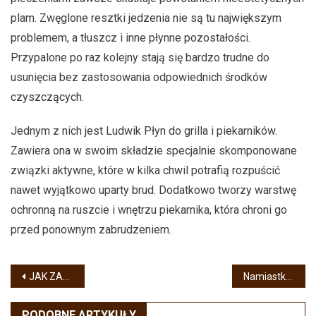
plam. Zwęglone resztki jedzenia nie są tu największym
problemem, a tłuszcz i inne płynne pozostałości.
Przypalone po raz kolejny stają się bardzo trudne do
usunięcia bez zastosowania odpowiednich środków
czyszczących.
Jednym z nich jest Ludwik Płyn do grilla i piekarników.
Zawiera ona w swoim składzie specjalnie skomponowane
związki aktywne, które w kilka chwil potrafią rozpuścić
nawet wyjątkowo uparty brud. Dodatkowo tworzy warstwę
ochronną na ruszcie i wnętrzu piekarnika, która chroni go
przed ponownym zabrudzeniem.
Nawigacja
JAK ZAMONTOWAĆ PROWADNICE DO SZUFLADY?
Namiastka trawnika na balkonie. To możliwe
wpisu
PODOBNE ARTYKUŁY