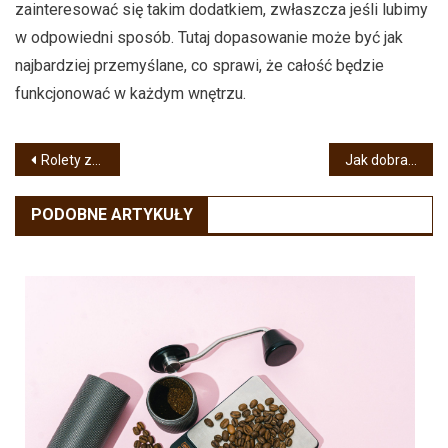
zainteresować się takim dodatkiem, zwłaszcza jeśli lubimy
w odpowiedni sposób. Tutaj dopasowanie może być jak
najbardziej przemyślane, co sprawi, że całość będzie
funkcjonować w każdym wnętrzu.
Nawigacja
Rolety zewnętrzne antywłamaniowe — dlaczego warto inwestować w bezpieczeństwo?
Jak dobrać płytki podłogowe do mieszkania?
wpisu
PODOBNE ARTYKUŁY