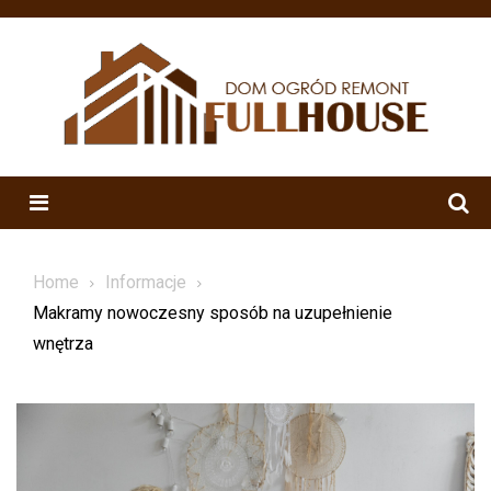
Skip
to
content
Menu
Home
Informacje
Makramy nowoczesny sposób na uzupełnienie
wnętrza