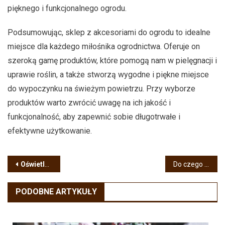
pięknego i funkcjonalnego ogrodu.
Podsumowując, sklep z akcesoriami do ogrodu to idealne
miejsce dla każdego miłośnika ogrodnictwa. Oferuje on
szeroką gamę produktów, które pomogą nam w pielęgnacji i
uprawie roślin, a także stworzą wygodne i piękne miejsce
do wypoczynku na świeżym powietrzu. Przy wyborze
produktów warto zwrócić uwagę na ich jakość i
funkcjonalność, aby zapewnić sobie długotrwałe i
efektywne użytkowanie.
Nawigacja
Oświetlenie szynowe – dlaczego warto i jakie wybrać?
Do czego służą ścianki szczelne?
wpisu
PODOBNE ARTYKUŁY