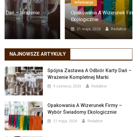
Informacje
Opakowania A Wizerunek Firmy – Wybór Świadomy
Ekologicznie
21 maja, 2026
Redaktor
NAJNOWSZE ARTYKUŁY
Spójna Zastawa A Odbiór Karty Dań –
Wrażenie Kompletnej Marki
9 czerwca, 2026
Redaktor
Opakowania A Wizerunek Firmy –
Wybór Świadomy Ekologicznie
21 maja, 2026
Redaktor