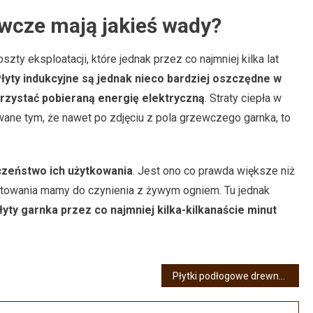
wcze mają jakieś wady?
ty eksploatacji, które jednak przez co najmniej kilka lat
łyty indukcyjne są jednak nieco bardziej oszczędne w
orzystać pobieraną energię elektryczną
. Straty ciepła w
ane tym, że nawet po zdjęciu z pola grzewczego garnka, to
czeństwo ich użytkowania
. Jest ono co prawda większe niż
gotowania mamy do czynienia z żywym ogniem. Tu jednak
łyty garnka przez co najmniej kilka-kilkanaście minut
Płytki podłogowe drewnopodobne – efektowne i łatwe w utrzymaniu