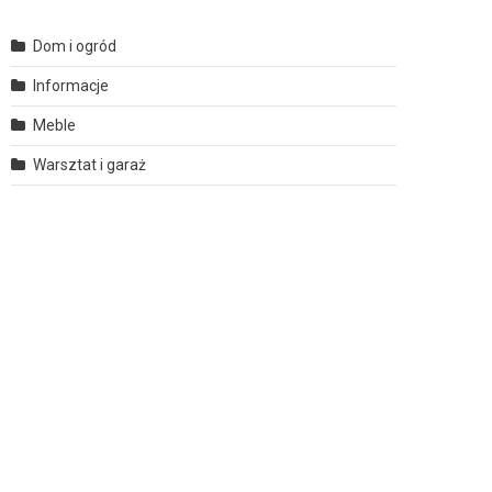
Dom i ogród
Informacje
Meble
Warsztat i garaż