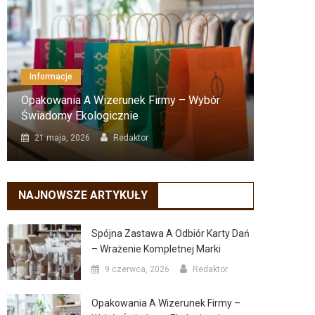
Informacje
Inform
Opakowania A Wizerunek Firmy – Wybór
Resusc
Świadomy Ekologicznie
Krok P
21 maja, 2026
Redaktor
18 lu
NAJNOWSZE ARTYKUŁY
Spójna Zastawa A Odbiór Karty Dań
– Wrażenie Kompletnej Marki
9 czerwca, 2026
Redaktor
Opakowania A Wizerunek Firmy –