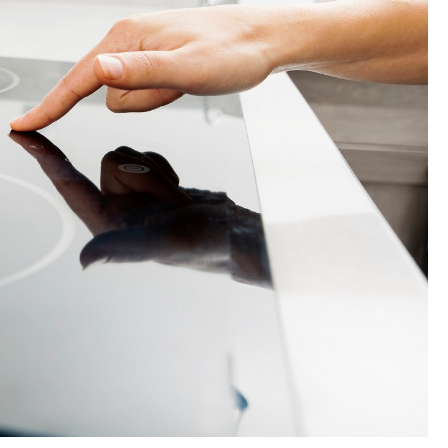
Informacje
we:
Spójna Zastawa A Odbiór Karty Dań –
Wrażenie Kompletnej Marki
9 czerwca, 2026
Redaktor