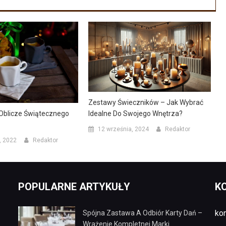
Zestawy Świeczników – Jak Wybrać
blicze Świątecznego
Idealne Do Swojego Wnętrza?
12 września, 2024
Redaktor
, 2022
Redaktor
POPULARNE ARTYKUŁY
K
ko
Spójna Zastawa A Odbiór Karty Dań –
Wrażenie Kompletnej Marki