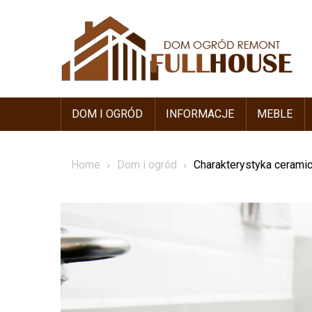
Skip
to
content
DOM I OGRÓD
INFORMACJE
MEBLE
Home
Dom i ogród
Charakterystyka cerami