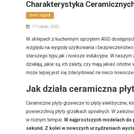
Charakterystyka Ceramicznych
Dom I Ogród
17 Lutego, 2022
W sklepach z kuchennym sprzętem AGD dostępnych j
względu na wygodę użytkowania i bezpieczeństwo 
starszego typu jak i nowsze indukcyjne. W naszym a
działają, jakie są ich zalety, czy mają jakieś istotn
może lepiej jest się zdecydować na nieco nowocześ
Jak działa ceramiczna pły
Ceramiczne płyty grzewcze to płyty elektryczne, któ
powierzchnią płyty grzałkach spiralnych. W zależno
w różnym tempie.
W najprostszych modelach do p
sekund. Z kolei w nowszych urządzeniach wysta