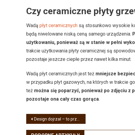
Czy ceramiczne płyty grze
Wadą
płyt ceramicznych
są stosunkowo wysokie kosz
będą niwelowane niską ceną samego urządzenia.
P
użytkowaniu, ponieważ są w stanie w pełni wyk
trakcie użytkowania płyty ceramicznej są spowodow
pozostaje jeszcze ciepłe przez nawet kilka minut.
Wadą płyt ceramicznych jest też
mniejsze bezpie
w przypadku płyt gazowych, na których w trakcie 
też
można się poparzyć, ponieważ po zdjęciu z p
pozostaje ona cały czas gorąca
.
Nawigacja
Design dojrzał – to przede wszystkim funkcjonalność
wpisu