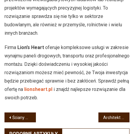
projektów wymagających precyzyjnej logistyki. To
rozwiązanie sprawdza się nie tylko w sektorze
budowlanym, ale również w przemyśle, rolnictwie i wielu
innych branżach.
Firma
Lion’s Heart
oferuje kompleksowe usługi w zakresie
wynajmu paneli drogowych, transportu oraz profesjonalnego
montażu. Dzięki doświadczeniu i wysokiej jakości
rozwiązaniom możesz mieć pewność, że Twoja inwestycja
będzie przebiegać sprawnie i bez zakłóceń. Sprawdź pełną
ofertę na
lionsheart.pl
i znajdź najlepsze rozwiązanie dla
swoich potrzeb.
Nawigacja
Ściany mineralne Modee – design i technologia
Architekt Wnętrz Gdańsk – Dlaczego Warto Wybrać SUBDESIGN?
wpisu
PODOBNE ARTYKUŁY