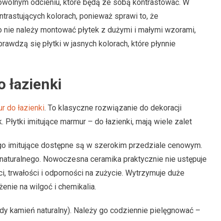
dowolnym odcieniu, które będą ze sobą kontrastować. W
trastujących kolorach, ponieważ sprawi to, że
 nie należy montować płytek z dużymi i małymi wzorami,
prawdzą się płytki w jasnych kolorach, które płynnie
o łazienki
r do łazienki
. To klasyczne rozwiązanie do dekoracji
Płytki imitujące marmur – do łazienki, mają wiele zalet
 go imitujące dostępne są w szerokim przedziale cenowym.
naturalnego. Nowoczesna ceramika praktycznie nie ustępuje
 trwałości i odporności na zużycie. Wytrzymuje duże
żenie na wilgoć i chemikalia.
żdy kamień naturalny). Należy go codziennie pielęgnować –