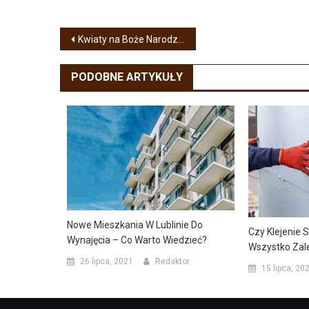
Nawigacja
Kwiaty na Boże Narodzenie – rośliny, które udekorują świąteczny stół
wpisu
PODOBNE ARTYKUŁY
Nowe Mieszkania W Lublinie Do
Czy Klejenie 
Wynajęcia – Co Warto Wiedzieć?
Wszystko Zal
26 lipca, 2021
Redaktor
15 lipca, 20