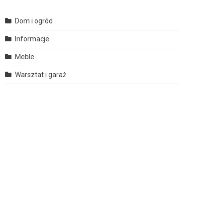
Dom i ogród
Informacje
Meble
Warsztat i garaż