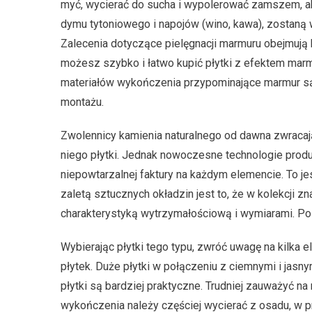
myć, wycierać do sucha i wypolerować zamszem, ab
dymu tytoniowego i napojów (wino, kawa), zostaną 
Zalecenia dotyczące pielęgnacji marmuru obejmują k
możesz szybko i łatwo kupić płytki z efektem marm
materiałów wykończenia przypominające marmur są 
montażu.
Zwolennicy kamienia naturalnego od dawna zwraca
niego płytki. Jednak nowoczesne technologie produ
niepowtarzalnej faktury na każdym elemencie. To jes
zaletą sztucznych okładzin jest to, że w kolekcji zn
charakterystyką wytrzymałościową i wymiarami. Po
Wybierając płytki tego typu, zwróć uwagę na kilka
płytek. Duże płytki w połączeniu z ciemnymi i jas
płytki są bardziej praktyczne. Trudniej zauważyć na
wykończenia należy częściej wycierać z osadu, w 