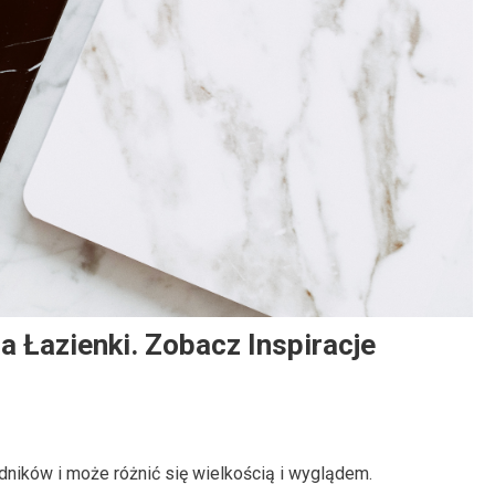
Informacje
we:
Spójna Zastawa A Odbiór Karty Dań –
Wrażenie Kompletnej Marki
9 czerwca, 2026
Redaktor
 Łazienki. Zobacz Inspiracje
dników i może różnić się wielkością i wyglądem.