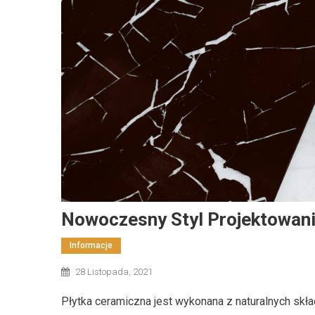
Dom I Ogród
Jak Wybrać Materiały Wykończenio
Praktyczny Przewodnik
17 lutego, 2026
Redaktor
Nowoczesny Styl Projektowania
Informacje
28 Listopada, 2021
Płytka ceramiczna jest wykonana z naturalnych skła