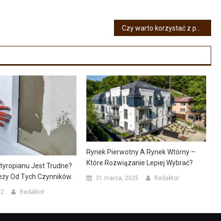
Czy warto korzystać z pomocy agencji nieruchomości?
Rynek Pierwotny A Rynek Wtórny –
Które Rozwiązanie Lepiej Wybrać?
Styropianu Jest Trudne?
eży Od Tych Czynników.
31 marca, 2025
Redaktor
22
Redaktor