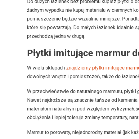
Do dużych łazienek bez problemu kupisz płytki o 
żadnym wypadku nie kupuj materiału w ciemnych kon
pomieszczenie będzie wizualnie mniejsze. Ponadto
które się powtarzają. Do małych łazienek idealnie s
przechodzą jedna w drugą.
Płytki imitujące marmur d
W wielu sklepach
znajdziemy płytki imitujące marmu
dowolnych wnętrz i pomieszczeń, także do łazienek. 
W przeciwieństwie do naturalnego marmuru, płytki
Nawet najdroższe są znacznie tańsze od kamienia 
materiałom naturalnym pod względem wytrzymałości,
obciążenia i lepiej toleruje zmiany temperatury, nara
Marmur to porowaty, niejednorodny materiał (jak ka