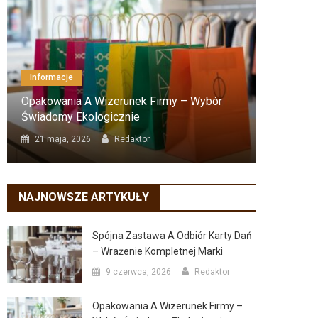
Informacje
Inform
Opakowania A Wizerunek Firmy – Wybór
Resusc
Świadomy Ekologicznie
Krok P
21 maja, 2026
Redaktor
18 lu
NAJNOWSZE ARTYKUŁY
Spójna Zastawa A Odbiór Karty Dań
– Wrażenie Kompletnej Marki
9 czerwca, 2026
Redaktor
Opakowania A Wizerunek Firmy –