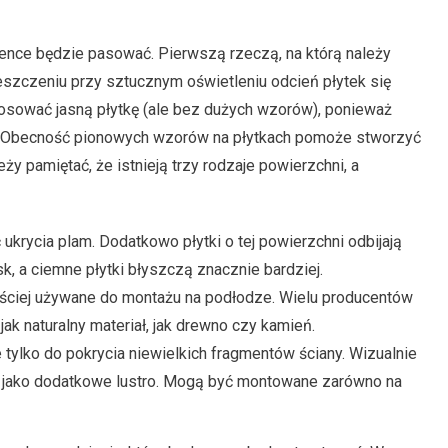
azience będzie pasować. Pierwszą rzeczą, na którą należy
eszczeniu przy sztucznym oświetleniu odcień płytek się
tosować jasną płytkę (ale bez dużych wzorów), ponieważ
a. Obecność pionowych wzorów na płytkach pomoże stworzyć
eży pamiętać, że istnieją trzy rodzaje powierzchni, a
ukrycia plam. Dodatkowo płytki o tej powierzchni odbijają
ask, a ciemne płytki błyszczą znacznie bardziej.
ęściej używane do montażu na podłodze. Wielu producentów
jak naturalny materiał, jak drewno czy kamień.
je tylko do pokrycia niewielkich fragmentów ściany. Wizualnie
ą jako dodatkowe lustro. Mogą być montowane zarówno na