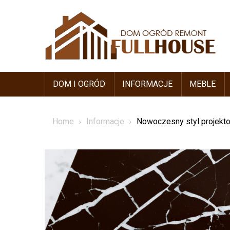
Skip
to
content
DOM I OGRÓD
INFORMACJE
MEBLE
Home
Informacje
Nowoczesny styl projektow