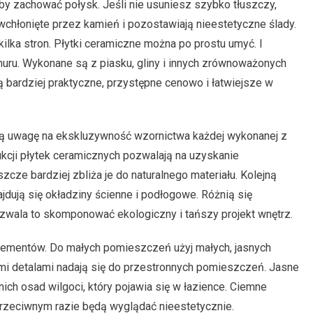
y zachować połysk. Jeśli nie usuniesz szybko tłuszczy,
wchłonięte przez kamień i pozostawiają nieestetyczne ślady.
ilka stron. Płytki ceramiczne można po prostu umyć. I
uru. Wykonane są z piasku, gliny i innych zrównoważonych
bardziej praktyczne, przystępne cenowo i łatwiejsze w
ją uwagę na ekskluzywność wzornictwa każdej wykonanej z
kcji płytek ceramicznych pozwalają na uzyskanie
zcze bardziej zbliża je do naturalnego materiału. Kolejną
ajdują się okładziny ścienne i podłogowe. Różnią się
zwala to skomponować ekologiczny i tańszy projekt wnętrz.
 elementów. Do małych pomieszczeń użyj małych, jasnych
nymi detalami nadają się do przestronnych pomieszczeń. Jasne
 nich osad wilgoci, który pojawia się w łazience. Ciemne
przeciwnym razie będą wyglądać nieestetycznie.