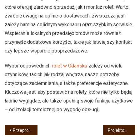
które oferują zarówno sprzedaż, jak i montaż rolet. Warto
zwrócić uwagę na opinie o dostawcach, zwłaszcza jeśli
zależy nam na solidnym wykonaniu oraz szybkim serwisie.
Wspieranie lokalnych przedsiębiorców może również
przynieść dodatkowe korzyści, takie jak łatwiejszy kontakt
czy lepsze wsparcie posprzedażowe.
Wybór odpowiednich
rolet w Gdańsku
zależy od wielu
czynników, takich jak rodzaj wnętrza, nasze potrzeby
dotyczące zaciemnienia, a także preferencje estetyczne.
Kluczowe jest, aby postawić na rolety, które nie tylko będą
ładnie wyglądać, ale także spełnią swoje funkcje użytkowe
– od izolacji termicznej po wygodę obsługi.
Nawigacja
Przeprowadzki Kraków – wszystko, co powinieneś wiedzieć!
Projektowanie, budowa i sprzedaż domów Warszawa i okolice