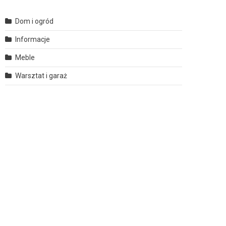
Dom i ogród
Informacje
Meble
Warsztat i garaż