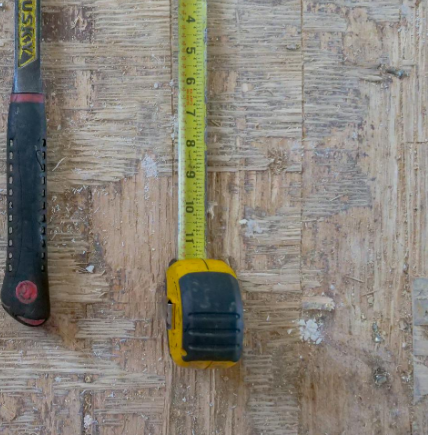
Informacje
 –
Opakowania A Wizerunek Firmy – Wybór
Świadomy Ekologicznie
21 maja, 2026
Redaktor