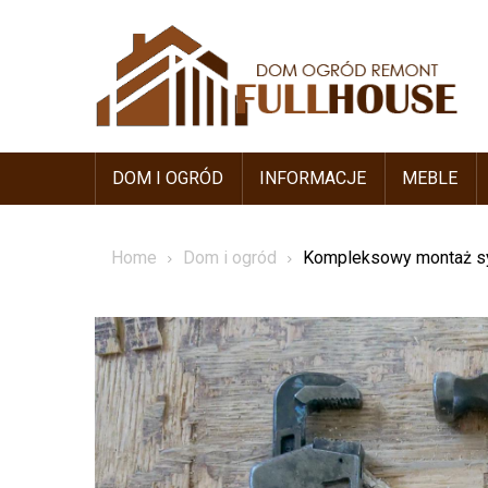
Skip
to
content
DOM I OGRÓD
INFORMACJE
MEBLE
Home
Dom i ogród
Kompleksowy montaż sy