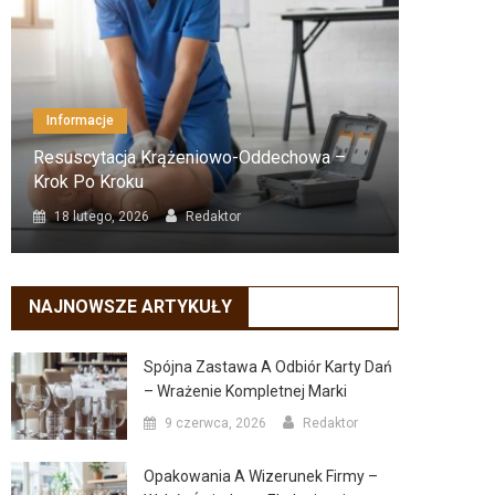
Informacje
Dom I 
Resuscytacja Krążeniowo-Oddechowa –
Jak Wy
Krok Po Kroku
Prakty
18 lutego, 2026
Redaktor
17 lu
NAJNOWSZE ARTYKUŁY
Spójna Zastawa A Odbiór Karty Dań
– Wrażenie Kompletnej Marki
9 czerwca, 2026
Redaktor
Opakowania A Wizerunek Firmy –