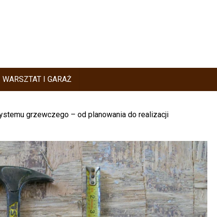
WARSZTAT I GARAŻ
stemu grzewczego – od planowania do realizacji