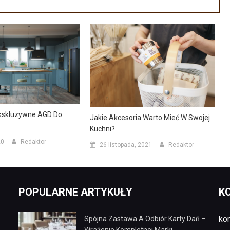
kskluzywne AGD Do
Jakie Akcesoria Warto Mieć W Swojej
Kuchni?
20
Redaktor
26 listopada, 2021
Redaktor
POPULARNE ARTYKUŁY
K
ko
Spójna Zastawa A Odbiór Karty Dań –
Wrażenie Kompletnej Marki