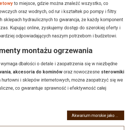
netowy
to miejsce, gdzie można znaleźć wszystko, co
zych oraz wodnych, od rur i kształtek po pompy i filtry.
h sklepach hydraulicznych to gwarancja, że każdy komponent
 czas. Kupując online, zyskujemy dostęp do szerokiej oferty i
bardziej odpowiadających naszym potrzebom i budżetowi.
menty montażu ogrzewania
maga dbałości o detale i zaopatrzenia się w niezbędne
wania
,
akcesoria do kominów
oraz nowoczesne
sterowniki
ch hurtowni i sklepów internetowych, można zaopatrzyć się we
liczne, co gwarantuje sprawność i efektywność całej
Akwarium morskie jako prezent