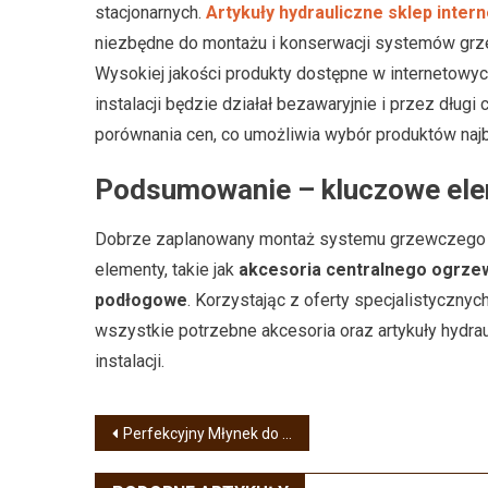
stacjonarnych.
Artykuły hydrauliczne sklep inter
niezbędne do montażu i konserwacji systemów grzewc
Wysokiej jakości produkty dostępne w internetowyc
instalacji będzie działał bezawaryjnie i przez długi
porównania cen, co umożliwia wybór produktów naj
Podsumowanie – kluczowe ele
Dobrze zaplanowany montaż systemu grzewczego wy
elementy, takie jak
akcesoria centralnego ogrze
podłogowe
. Korzystając z oferty specjalistyczny
wszystkie potrzebne akcesoria oraz artykuły hydrau
instalacji.
Nawigacja
Perfekcyjny Młynek do Kawy – Klucz do Idealnego Aromatu
wpisu