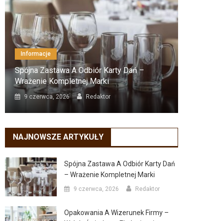
Informacje
Inform
Spójna Zastawa A Odbiór Karty Dań –
Opakow
Wrażenie Kompletnej Marki
Świado
9 czerwca, 2026
Redaktor
21 ma
NAJNOWSZE ARTYKUŁY
Spójna Zastawa A Odbiór Karty Dań
– Wrażenie Kompletnej Marki
9 czerwca, 2026
Redaktor
Opakowania A Wizerunek Firmy –