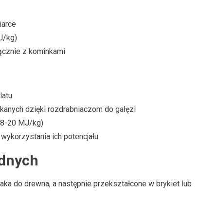
iarce
J/kg)
ącznie z kominkami
latu
kanych dzięki rozdrabniaczom do gałęzi
18-20 MJ/kg)
wykorzystania ich potencjału
odnych
ka do drewna, a następnie przekształcone w brykiet lub