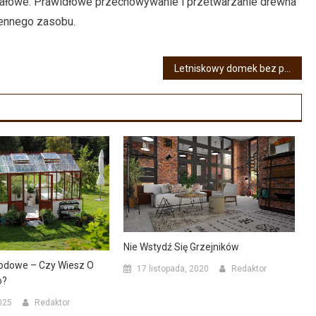
 opałowe. Prawidłowe przechowywanie i przetwarzanie drewna
cennego zasobu.
Letniskowy domek bez pozwolenia – co warto wiedzieć przed budową?
Nie Wstydź Się Grzejników
rodowe – Czy Wiesz O
17 listopada, 2020
Redaktor
o?
025
Redaktor