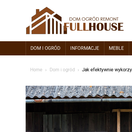
Skip
to
content
DOM I OGRÓD
INFORMACJE
MEBLE
Home
Dom i ogród
Jak efektywnie wykorz