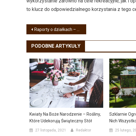
wykorzystanie zarówno na cele rekreacyjne, jak i
to klucz do odpowiedzialnego korzystania z tego 
Nawigacja
Raporty o działkach – klucz do bezpiecznych i trafnych decyzji inwestycyjnych
wpisu
PODOBNE ARTYKUŁY
Kwiaty Na Boże Narodzenie – Rośliny,
Szklarnie Og
Które Udekorują Świąteczny Stół
Nich Wszystk
27 listopada, 2021
Redaktor
25 lutego, 2