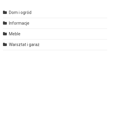
Dom i ogród
Informacje
Meble
Warsztat i garaż