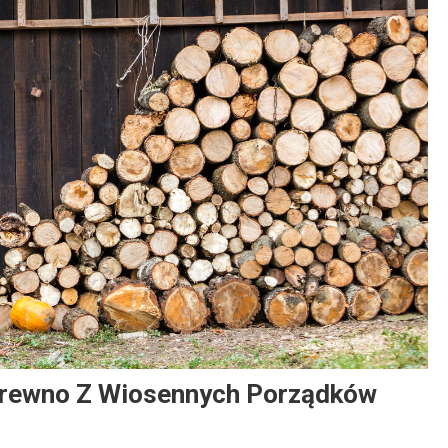
Dom I Ogród
Jak Wybrać Materiały Wykończeniowe:
Praktyczny Przewodnik
17 lutego, 2026
Redaktor
Drewno Z Wiosennych Porządków