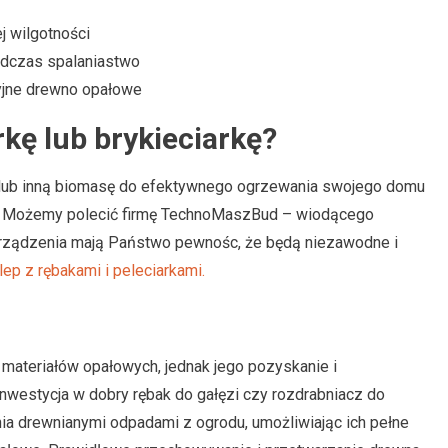
j wilgotności
podczas spalaniastwo
yjne drewno opałowe
rkę lub brykieciarkę?
 lub inną biomasę do efektywnego ogrzewania swojego domu
ę. Możemy polecić firmę TechnoMaszBud – wiodącego
urządzenia mają Państwo pewnośc, że będą niezawodne i
klep z rębakami i peleciarkami.
materiałów opałowych, jednak jego pozyskanie i
westycja w dobry rębak do gałęzi czy rozdrabniacz do
a drewnianymi odpadami z ogrodu, umożliwiając ich pełne