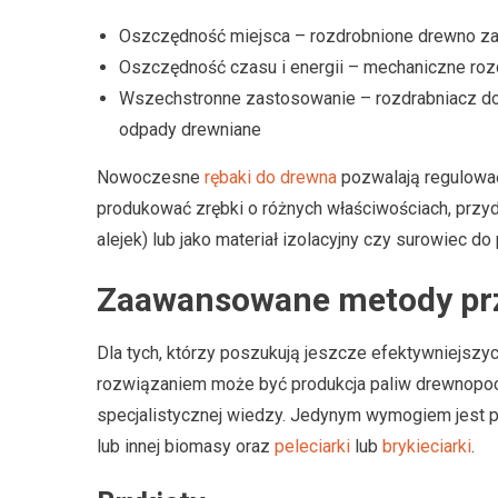
Oszczędność miejsca – rozdrobnione drewno zaj
Oszczędność czasu i energii – mechaniczne rozd
Wszechstronne zastosowanie – rozdrabniacz do
odpady drewniane
Nowoczesne
rębaki do drewna
pozwalają regulować
produkować zrębki o różnych właściwościach, przyd
alejek) lub jako materiał izolacyjny czy surowiec do
Zaawansowane metody pr
Dla tych, którzy poszukują jeszcze efektywniejsz
rozwiązaniem może być produkcja paliw drewnopoch
specjalistycznej wiedzy. Jedynym wymogiem jest po
lub innej biomasy oraz
peleciarki
lub
brykieciarki
.