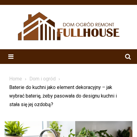
Skip
to
content
Menu
Home
Dom i ogród
Baterie do kuchni jako element dekoracyjny – jak
wybrać baterię, żeby pasowała do designu kuchni i
stała się jej ozdobą?