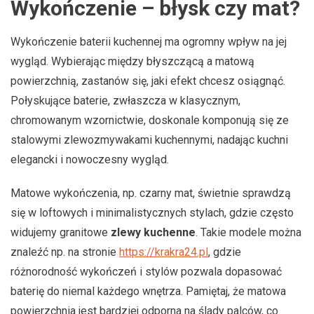
Wykończenie – błysk czy mat?
Wykończenie baterii kuchennej ma ogromny wpływ na jej
wygląd. Wybierając między błyszczącą a matową
powierzchnią, zastanów się, jaki efekt chcesz osiągnąć.
Połyskujące baterie, zwłaszcza w klasycznym,
chromowanym wzornictwie, doskonale komponują się ze
stalowymi zlewozmywakami kuchennymi, nadając kuchni
elegancki i nowoczesny wygląd.
Matowe wykończenia, np. czarny mat, świetnie sprawdzą
się w loftowych i minimalistycznych stylach, gdzie często
widujemy granitowe
zlewy kuchenne
. Takie modele można
znaleźć np. na stronie
https://krakra24.pl
, gdzie
różnorodność wykończeń i stylów pozwala dopasować
baterię do niemal każdego wnętrza. Pamiętaj, że matowa
powierzchnia jest bardziej odporna na ślady palców, co