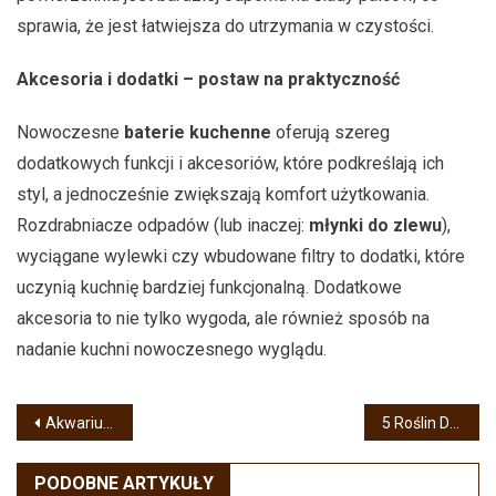
sprawia, że jest łatwiejsza do utrzymania w czystości.
Akcesoria i dodatki – postaw na praktyczność
Nowoczesne
baterie kuchenne
oferują szereg
dodatkowych funkcji i akcesoriów, które podkreślają ich
styl, a jednocześnie zwiększają komfort użytkowania.
Rozdrabniacze odpadów (lub inaczej:
młynki do zlewu
),
wyciągane wylewki czy wbudowane filtry to dodatki, które
uczynią kuchnię bardziej funkcjonalną. Dodatkowe
akcesoria to nie tylko wygoda, ale również sposób na
nadanie kuchni nowoczesnego wyglądu.
Nawigacja
Akwarium morskie jako prezent
5 Roślin Doniczkowych, Które Oczyszczają Powietrze i Dodają Uroku Każdemu Wnętrzu!
wpisu
PODOBNE ARTYKUŁY