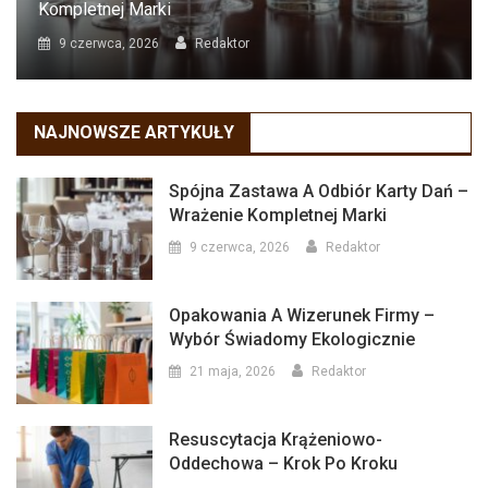
Kompletnej Marki
9 czerwca, 2026
Redaktor
NAJNOWSZE ARTYKUŁY
Spójna Zastawa A Odbiór Karty Dań –
Wrażenie Kompletnej Marki
9 czerwca, 2026
Redaktor
Opakowania A Wizerunek Firmy –
Wybór Świadomy Ekologicznie
21 maja, 2026
Redaktor
Resuscytacja Krążeniowo-
Oddechowa – Krok Po Kroku