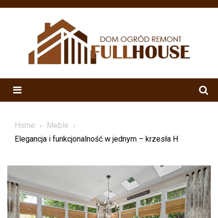
Skip
to
content
Menu
Home
Meble
Elegancja i funkcjonalność w jednym – krzesła H