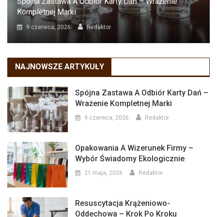
Spójna Zastawa A Odbiór Karty Dań – Wrażenie
Kompletnej Marki
9 czerwca, 2026
Redaktor
NAJNOWSZE ARTYKUŁY
Spójna Zastawa A Odbiór Karty Dań –
Wrażenie Kompletnej Marki
9 czerwca, 2026
Redaktor
Opakowania A Wizerunek Firmy –
Wybór Świadomy Ekologicznie
21 maja, 2026
Redaktor
Resuscytacja Krążeniowo-
Oddechowa – Krok Po Kroku