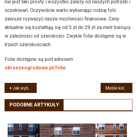
nie jest taki prosty i wszystko zależy od naszych potrzeb i
oczekiwań. Oczywiście warto wybierając rodzaj folii
zawsze rozważyć nasze możliwości finansowe. Ceny
aktualnie się kształtują się od 5 zł do 29 zł za metr bieżący
w zależności od szerokości. Zwykle folie dostępne są w
trzech szerokościach.
Folie dostępne są pod adresem
obrzezeogrodowe.pl/folie
.
Nawigacja
Jak wybrać lodówkę? Czym się kierować przy wyborze?
Meble kolonialne – czy znajdą zastosowanie we współczesnym mieszkaniu?
wpisu
PODOBNE ARTYKUŁY