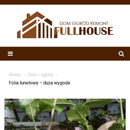
Skip
to
content
Menu
Home
Dom i ogród
Folia tunelowa – duża wygoda